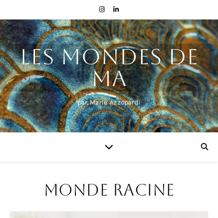
Les mondes de
MA
par Marie Azzopardi
Monde racine