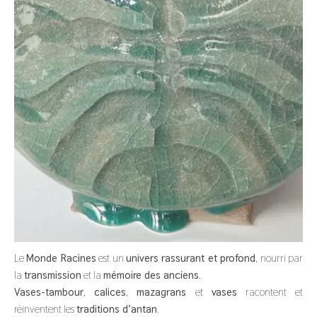
Le
Monde Racines
est un
univers rassurant et profond
, nourri par
la
transmission
et la
mémoire des anciens
.
Vases-tambour
,
calices
,
mazagrans
et
vases
racontent et
réinventent les
traditions d’antan
.